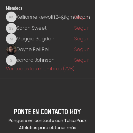
Miembros
Kellianne kewolff24@gmail.com
Seguir
Kellianne kewolff24@gmail.com
Sarah Sweet
Seguir
Sarah Sweet
Maggie Bogdan
Seguir
Maggie Bogdan
Dayne Bell Bell
Seguir
sandra Johnson
Seguir
sandra Johnson
Ver todos los miembros (728)
PONTE EN CONTACTO HOY
Póngase en contacto con Tulsa Pack
Athletics para obtener más