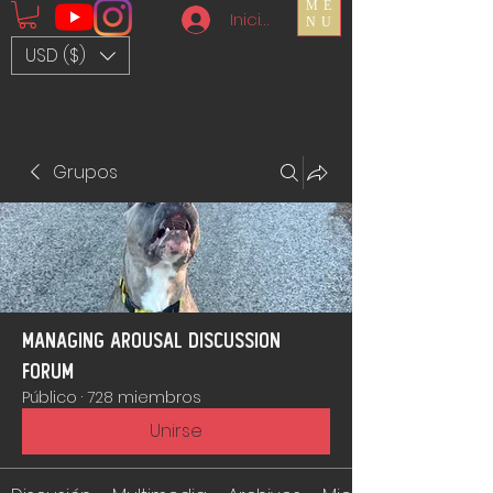
ME
Iniciar sesión
NU
USD ($)
Grupos
Managing Arousal Discussion
Forum
Público
·
728 miembros
Unirse